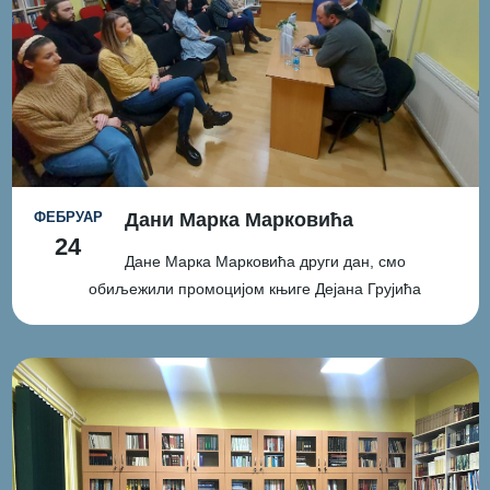
ФЕБРУАР
Дани Марка Марковића
24
Дане Марка Марковића други дан, смо
обиљежили промоцијом књиге Дејана Грујића