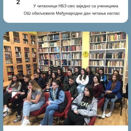
2
У читаоници НБЗ смо заједно са ученицима
ОШ обиљежили Међународни дан читања наглас