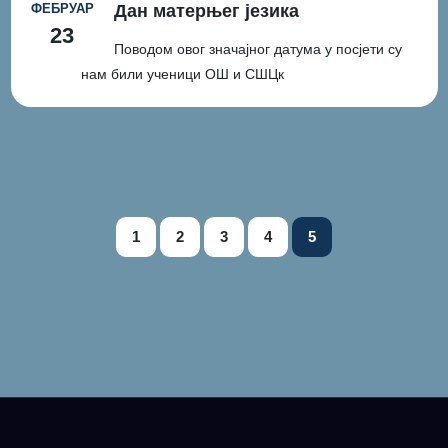
ФЕБРУАР
Дан матерњег језика
23
Поводом овог значајног датума у посјети су
нам били ученици ОШ и СШЦк
1
2
3
4
5