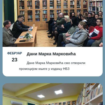
ФЕБРУАР
Дани Марка Марковића
23
Дане Марка Марковића смо отворили
промоцијом књиге у издању НБЗ