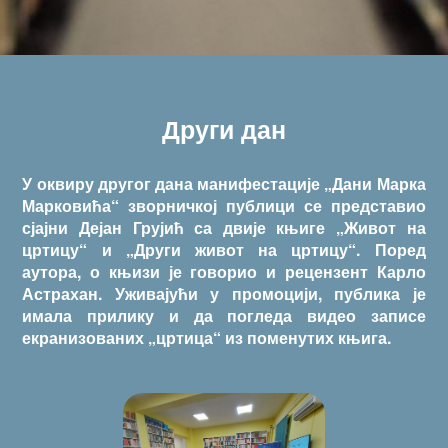
Други дан
У оквиру другог дана манифестације „Дани Марка
Марковића“ зворничкој публици се представио
сјајни Дејан Грујић са двије књиге „Живот на
цртицу“ и „Други живот на цртицу“. Поред
аутора, о књизи је говорио и рецензент Карло
Астрахан. Уживајући у промоцији, публика је
имала прилику и да погледа видео записе
екранизованих „цртица“ из поменутих књига.