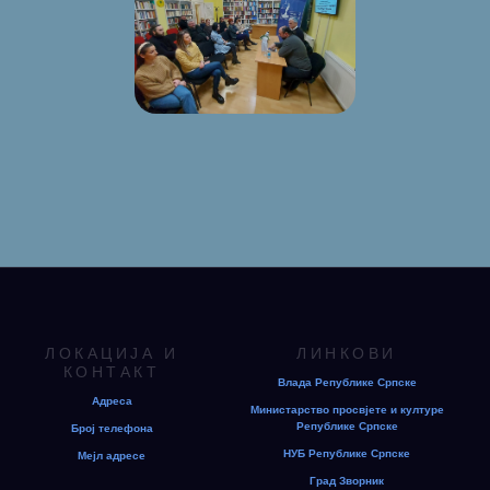
ЛОКАЦИЈА И
ЛИНКОВИ
КОНТАКТ
Влада Републике Српске
Адреса
Министарство просвјете и културе
Републике Српске
Број телефона
НУБ Републике Српске
Мејл адресе
Град Зворник