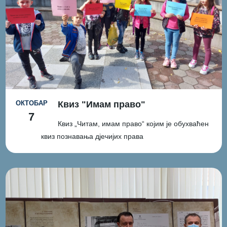
ОКТОБАР
Квиз "Имам право"
7
Квиз „Читам, имам право“ којим је обухваћен
квиз познавања дјечијих права