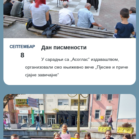
СЕПТЕМБАР
Дан писмености
8
У сарадњи са „Асоглас“ издаваштвом,
организовали смо књижевно вече „Пјесме и приче
сјајне завичајне“