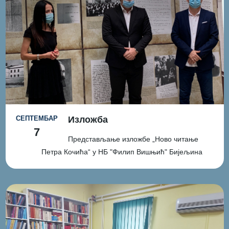
СЕПТЕМБАР
Изложба
7
Представљање изложбе „Ново читање
Петра Кочића“ у НБ "Филип Вишњић" Бијељина