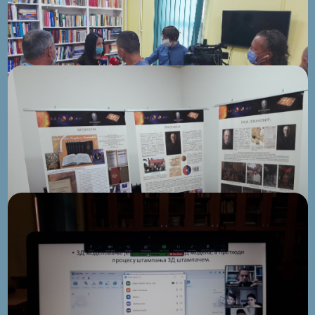
СЕПТЕМБАР
Додјела награда
3
Додјела награда ауторима најбољих
фотографија доспјелих на фото-конкурс "Љето уз
књигу" у организацији НБЗ.
АВГУСТ
Изложба