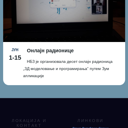
1-15
НБЗ и Савез иноватора Републике Српске
организовали су изложбу "МИЛАНКОВИЋ 1879-
1
2
3
2019".
ЈУН
Онлајн радионице
1-15
НБЗ је организовала десет онлајн радионица
„3Д моделовање и програмирања“ путем Зум
апликације
ЛОКАЦИЈА И
ЛИНКОВИ
КОНТАКТ