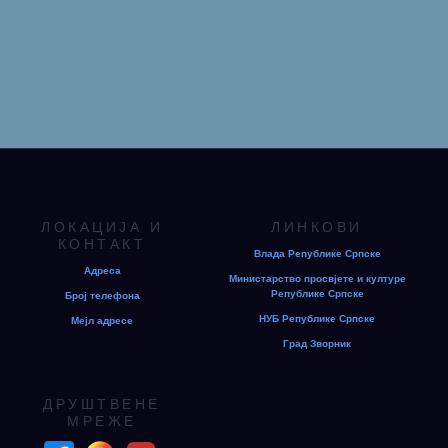
ЛОКАЦИЈА И
ЛИНКОВИ
КОНТАКТ
Влада Републике Српске
Адреса
Министарство просвјете и културе
Републике Српске
Број телефона
НУБ Републике Српске
Мејл адресе
Град Зворник
ДРУШТВЕНЕ
МРЕЖЕ