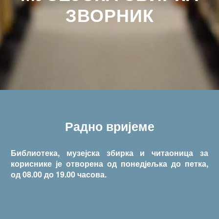
ЗВОРНИК
Радно вријеме
Библиотека, музејска збирка и читаоница за
кориснике је отворена од понедјељка до петка,
од 08.00 до 19.00 часова.