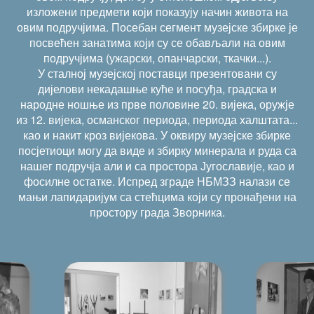
изложени предмети који показују начин живота на
овим подручјима. Посебан сегмент музејске збирке је
посвећен занатима који су се обављали на овим
подручјима (ужарски, опанчарски, ткачки...).
У сталној музејској поставци презентовани су
дијелови некадашње куће и посуђа, градска и
народне ношње из прве половине 20. вијека, оружје
из 12. вијека, османског периода, периода халштата...
као и накит кроз вијекова. У оквиру музејске збирке
посјетиоци могу да виде и збирку минерала и руда са
нашег подручја али и са простора Југославије, као и
фосилне остатке. Испред зграде НБМЗЗ налази се
мањи лапидаријум са стећцима који су пронађени на
простору града Зворника.