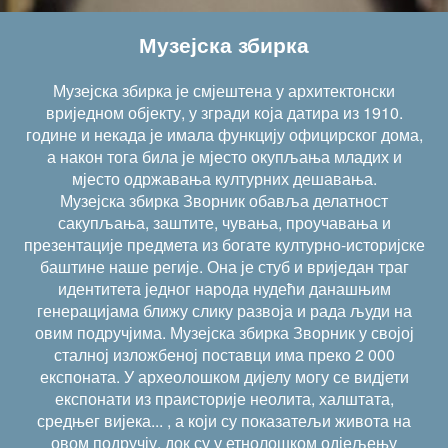
Музејска збирка
Музејска збирка је смјештена у архитектонски
вриједном објекту, у згради која датира из 1910.
године и некада је имала функцију официрског дома,
а након тога била је мјесто окупљања младих и
мјесто одржавања културних дешавања.
Музејска збирка Зворник обавља делатност
сакупљања, заштите, чувања, проучавања и
презентације предмета из богате културно-историјске
баштине наше регије. Она је стуб и вриједан траг
идентитета једног народа нудећи данашњим
генерацијама ближу слику развоја и рада људи на
овим подручјима. Музејска збирка Зворник у својој
сталној изложбеној поставци има преко 2 000
експоната. У археолошком дијелу могу се видјети
експонати из праисторије неолита, халштата,
средњег вијека... , а који су показатељи живота на
овом подручју, док су у етнолошком одјељењу