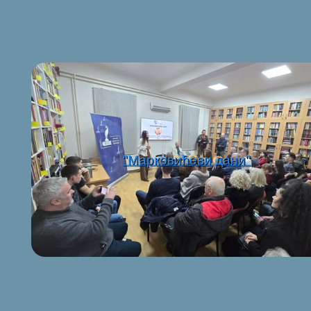
"Марковићеви дани"