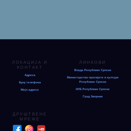
ЛОКАЦИЈА И
ЛИНКОВИ
КОНТАКТ
Влада Републике Српске
Адреса
Министарство просвјете и културе
Републике Српске
Број телефона
НУБ Републике Српске
Мејл адресе
Град Зворник
ДРУШТВЕНЕ
МРЕЖЕ