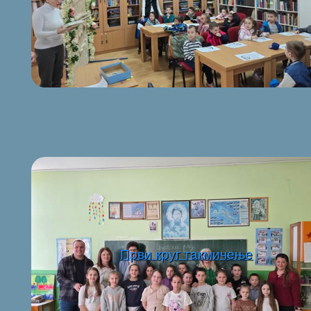
Први круг такмичење