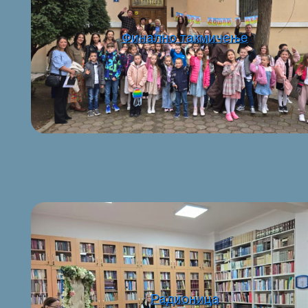
Финално такмичење
Радионица