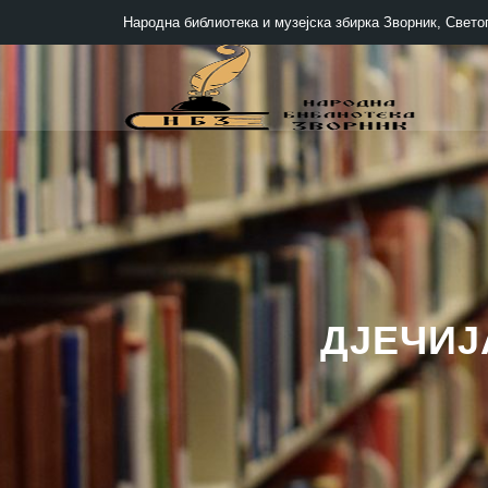
Народна библиотека и музејска збирка Зворник, Светог
ДЈЕЧИЈ