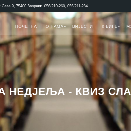
 Саве 9, 75400 Зворник. 056/210-260, 056/211-234
ПОЧЕТНА
О НАМА
ВИЈЕСТИ
КЊИГЕ
М
А НЕДЈЕЉА - КВИЗ СЛ