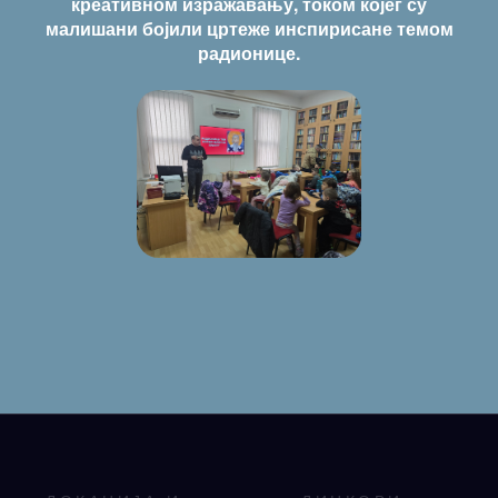
креативном изражавању, током којег су
малишани бојили цртеже инспирисане темом
радионице.