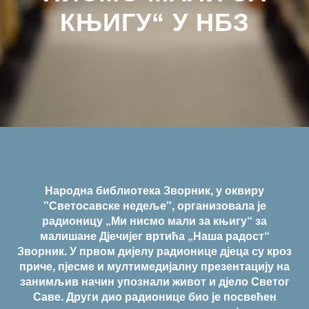
КЊИГУ“ У НБЗ
Народна библиотека Зворник, у оквиру
"Светосавске недеље", организовала је
радионицу „Ми нисмо мали за књигу“ за
малишане Дјечијег вртића „Наша радост“
Зворник. У првом дијелу радионице дјеца су кроз
приче, пјесме и мултимедијалну презентацију на
занимљив начин упознали живот и дјело Светог
Саве. Други дио радионице био је посвећен