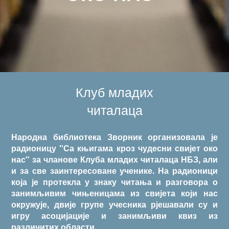
Клуб младих
читалаца
Народна библиотека Зворник организовала је
радионицу "Са књигама кроз чудесни свијет око
нас" за чланове Клуба младих читалаца НБЗ, али
и за све заинтересоване ученике. На радионици
која је протекла у знаку читања и разговора о
занимљивим чињеницама из свијета који нас
окружује, двије групе учесника рјешавали су и
игру асоцијације и занимљиви квиз из
различитих области.