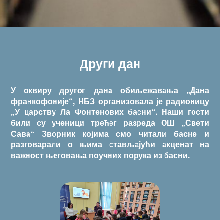
Други дан
У оквиру другог дана обиљежавања „Дана
франкофоније“, НБЗ организовала је радионицу
„У царству Ла Фонтенових басни“. Наши гости
били су ученици трећег разреда ОШ „Свети
Сава“ Зворник којима смо читали басне и
разговарали о њима стављајући акценат на
важност његовања поучних порука из басни.