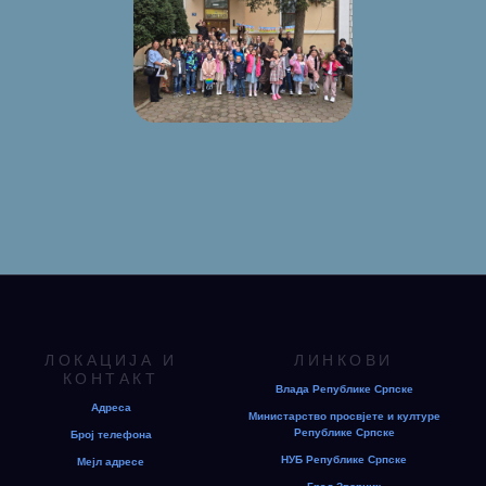
ЛОКАЦИЈА И
ЛИНКОВИ
КОНТАКТ
Влада Републике Српске
Адреса
Министарство просвјете и културе
Републике Српске
Број телефона
НУБ Републике Српске
Мејл адресе