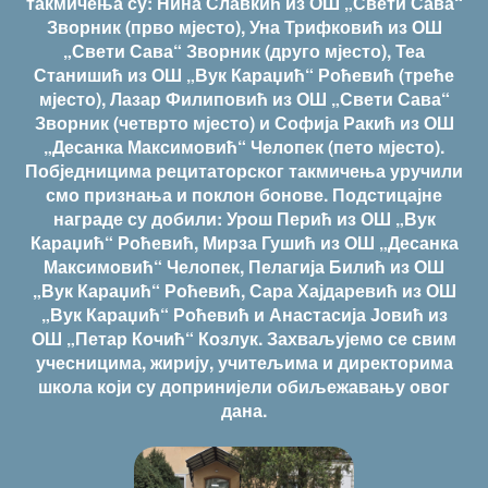
такмичења су: Нина Славкић из ОШ „Свети Сава“
Зворник (прво мјесто), Уна Трифковић из ОШ
„Свети Сава“ Зворник (друго мјесто), Теа
Станишић из ОШ „Вук Караџић“ Роћевић (треће
мјесто), Лазар Филиповић из ОШ „Свети Сава“
Зворник (четврто мјесто) и Софија Ракић из ОШ
„Десанка Максимовић“ Челопек (пето мјесто).
Побједницима рецитаторског такмичења уручили
смо признања и поклон бонове. Подстицајне
награде су добили: Урош Перић из ОШ „Вук
Караџић“ Роћевић, Мирза Гушић из ОШ „Десанка
Максимовић“ Челопек, Пелагија Билић из ОШ
„Вук Караџић“ Роћевић, Сара Хајдаревић из ОШ
„Вук Караџић“ Роћевић и Анастасија Јовић из
ОШ „Петар Кочић“ Козлук. Захваљујемо се свим
учесницима, жирију, учитељима и директорима
школа који су допринијели обиљежавању овог
дана.