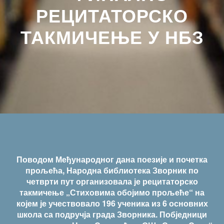
РЕЦИТАТОРСКО
ТАКМИЧЕЊЕ У НБЗ
Поводом Међународног дана поезије и почетка
прољећа, Народна библиотека Зворник по
четврти пут организовала је рецитаторско
такмичење „Стиховима обојимо прољеће“ на
којем је учествовало 196 ученика из 6 основних
школа са подручја града Зворника. Побједници