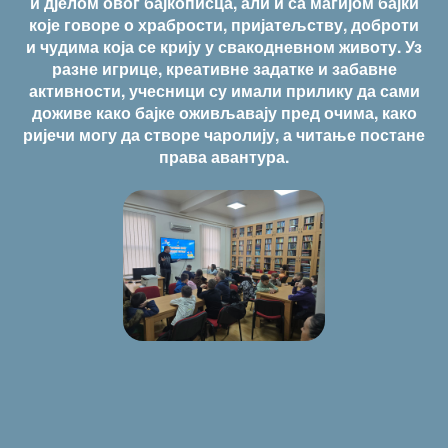
и дјелом овог бајкописца, али и са магијом бајки
које говоре о храбрости, пријатељству, доброти
и чудима која се крију у свакодневном животу. Уз
разне игрице, креативне задатке и забавне
активности, учесници су имали прилику да сами
доживе како бајке оживљавају пред очима, како
ријечи могу да створе чаролију, а читање постане
права авантура.