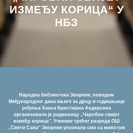
ИЗМЕЂУ КОРИЦА“ У
НБЗ
Народна библиотека Зворник, поводом
Међународног дана књиге за дјецу и годишњице
рођења Ханса Кристијана Андерсена
организовала је радионицу „Чаробни свијет
између корица“. Ученике трећег разреда ОШ
„Свети Сава“ Зворник упознали смо са животом