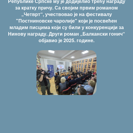
Републике Српске му је додијелио трећу награду
за кратку причу. Са својим првим романом
„Четврт“, учествовао је на фестивалу
"Постниновске чаролије" који је посвећен
младим писцима који су били у конкуренцији за
Нинову награду. Други роман „Балкански гонич“
објавио је 2025. године.