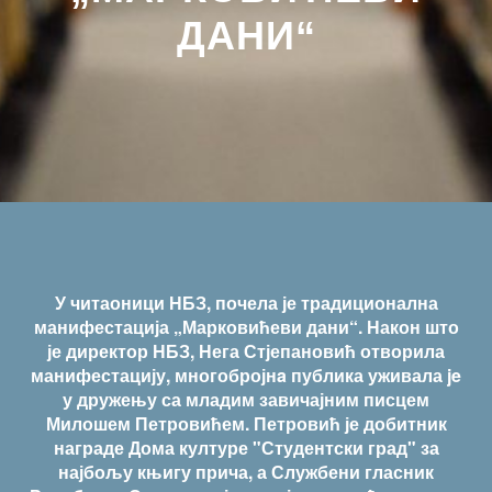
ДАНИ“
У читаоници НБЗ, почела је традиционална
манифестација „Марковићеви дани“. Након што
је директор НБЗ, Нега Стјепановић отворила
манифестацију, многобројнa публика уживала je
у дружењу са младим завичајним писцем
Милошем Петровићем. Петровић је добитник
награде Дома културе "Студентски град" за
најбољу књигу прича, а Службени гласник