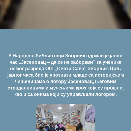
У Народној библиотеци Зворник одржан је јавни
час „Јасеновац – да се не заборави“ за ученике
осмог разреда ОШ „Свети Сава“ Зворник. Циљ
јавног часа био је упознати младе са историјским
чињеницама о логору Јасеновац, његовим
страдалницима и мучењима кроз која су прошли,
као и са онима који су управљали логором.