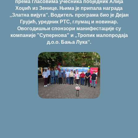
према гласовима учесника побједник Алија
Хоџић из Зенице. Њима је припала награда
„Златна вијуга“. Водитељ програма био је Дејан
Грујић, уредник РТС, глумац и новинар.
Овогодишњи спонзори манифестације су
компаније "Супернова" и „Тропик малопродаја
д.о.о. Бања Лука“.