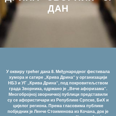
ДАН
У оквиру трећег дана 8. Међународног фестивала
хумора и сатире „Крива Дрина“ у организацији
НБЗ и УГ „Крива Дрина“, под покровитељством
града Зворника, одржано је „Вече афоризама“.
Многобројној зворничкој публици представили
су се афористичари из Републике Српске, БиХ и
цијелог региона. Према гласовима публике
побједник је Ленче Стоименова из Кочана, док је