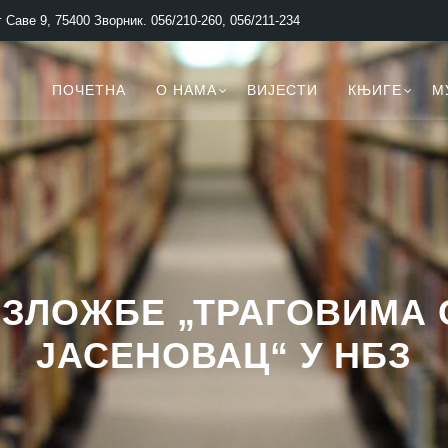
 Саве 9, 75400 Зворник. 056/210-260, 056/211-234
ПОЧЕТНА
О НАМА
ВИЈЕСТИ
КЊИГЕ
М
ЗЛОЖБЕ „ТРАГОВИМА
ЈАСЕНОВАЦ“ У НБЗ