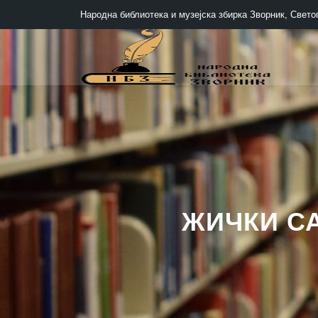
Народна библиотека и музејска збирка Зворник, Светог
ЖИЧКИ С