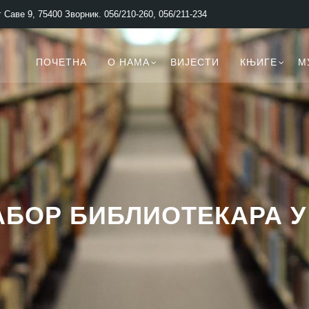
 Саве 9, 75400 Зворник. 056/210-260, 056/211-234
ПОЧЕТНА
О НАМА
ВИЈЕСТИ
КЊИГЕ
М
АБОР БИБЛИОТЕКАРА У